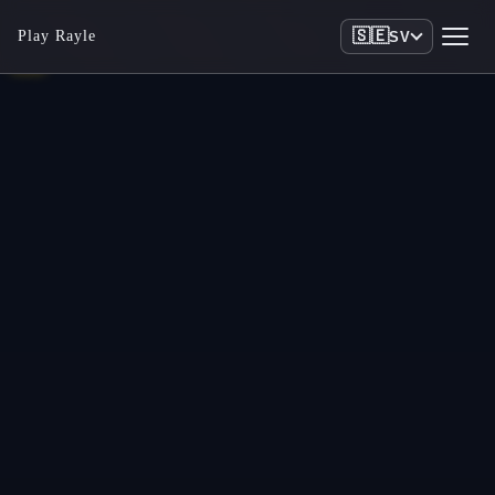
🇸🇪
Play Rayle
SV