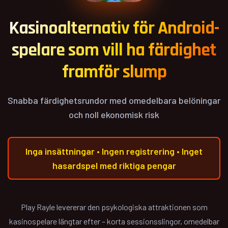
Kasinoalternativ för Android-
spelare som vill ha färdighet
framför slump
Snabba färdighetsrundor med omedelbara belöningar
och noll ekonomisk risk
Inga insättningar • Ingen registrering • Inget
hasardspel med riktiga pengar
Play Rayle levererar den psykologiska attraktionen som
kasinospelare längtar efter – korta sessionsslingor, omedelbar