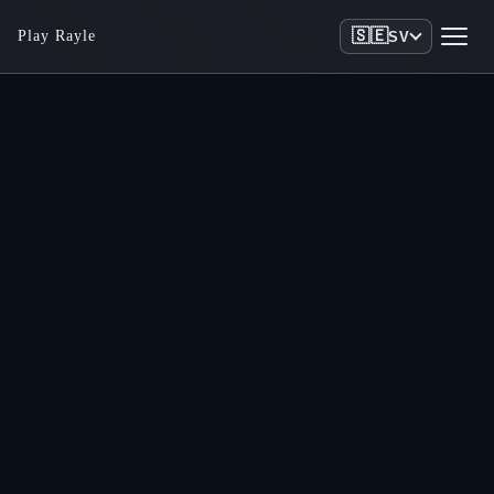
🇸🇪
Play Rayle
SV