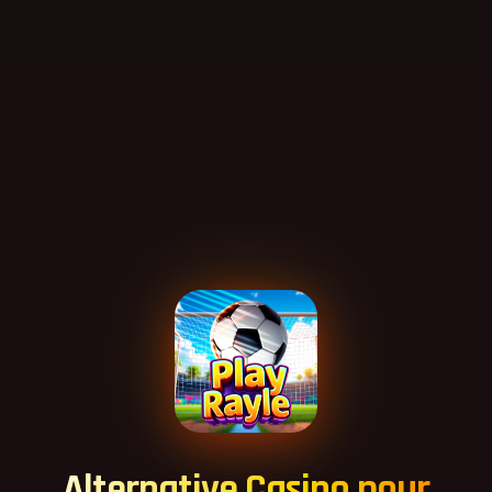
Alternative Casino pour