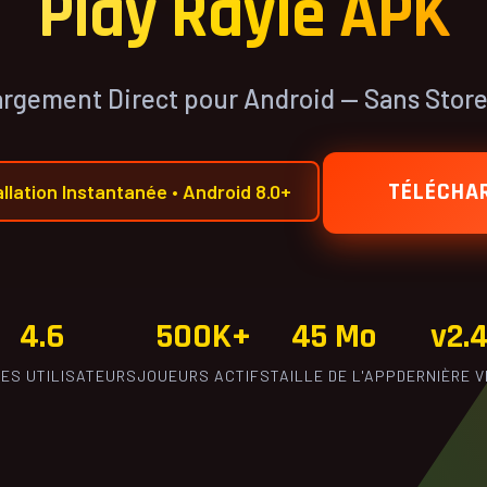
Play Rayle APK
rgement Direct pour Android — Sans Stor
TÉLÉCHA
allation Instantanée • Android 8.0+
4.6
500K+
45 Mo
v2.4
DES UTILISATEURS
JOUEURS ACTIFS
TAILLE DE L'APP
DERNIÈRE 