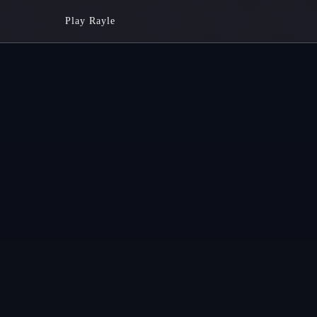
5.2x
Play Rayle