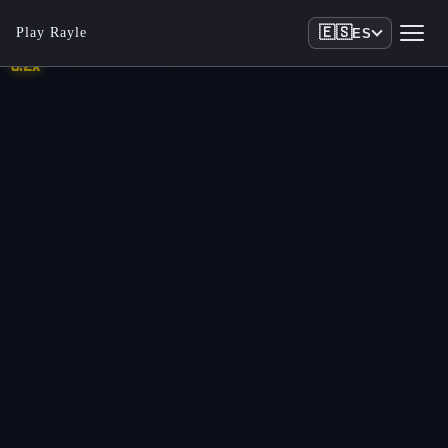
🇪🇸
Play Rayle
ES