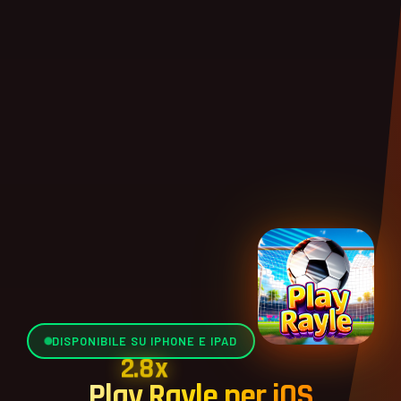
2.8x
DISPONIBILE SU IPHONE E IPAD
Play Rayle per iOS