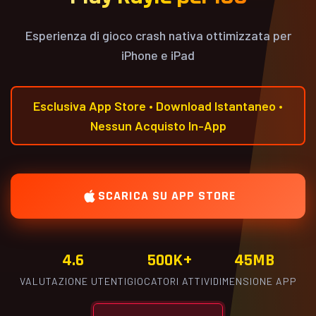
Esperienza di gioco crash nativa ottimizzata per
iPhone e iPad
Esclusiva App Store • Download Istantaneo •
Nessun Acquisto In-App
SCARICA SU APP STORE
4.6
500K+
45MB
VALUTAZIONE UTENTI
GIOCATORI ATTIVI
DIMENSIONE APP