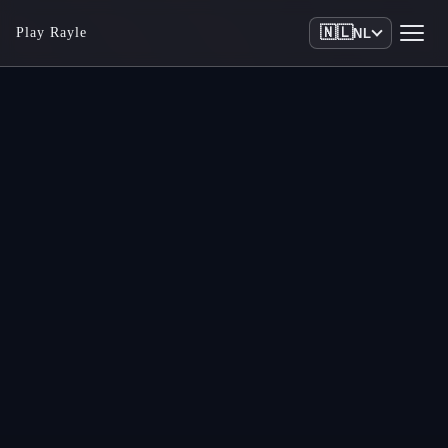
🇳🇱
Play Rayle
NL